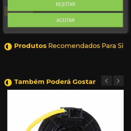
REJEITAR
Descrição
Dados do produto
ACEITAR
Produtos
Recomendados Para Si
Também Poderá Gostar