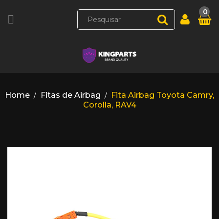
0

Home
Fitas de Airbag
Fita Airbag Toyota Camry,
Corolla, RAV4