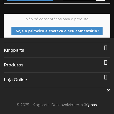
Não há comentários para o produto
Seja o primeiro a escreva o seu comentário !

Kingparts

Produtos

Loja Online
×
© 2025 - Kingparts. Desenvolvimento
3Qinas
.