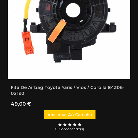
Fita De Airbag Toyota Yaris / Vios / Corolla 84306-
02190
Preço
49,00 €
Adicionar Ao Carrinho
0 Comentário(s)