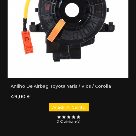
Anilho De Airbag Toyota Yaris / Vios / Corolla
Precio
49,00 €
Añadir Al Carrito
0 Opinione(s)