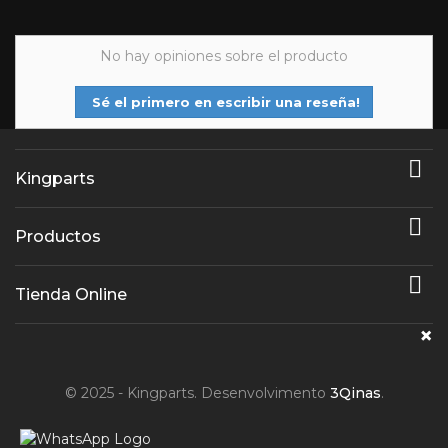
No hay opiniones sobre el producto
Sé el primero en escribir una reseña!

Kingparts

Productos

Tienda Online
×
© 2025 - Kingparts. Desenvolvimento
3Qinas
.