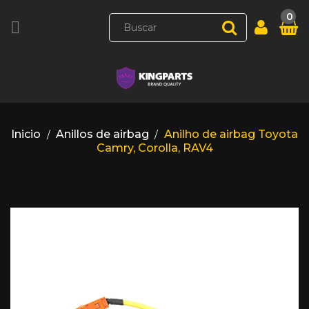
0

Inicio
Anillos de airbag
Anilho de airbag Toyota
Camry, Corolla, RAV4