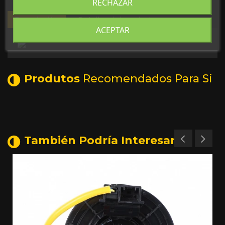
RECHAZAR
Descripción
Detalles del producto
ACEPTAR
Produtos
Recomendados Para Si
También Podría Interesarle